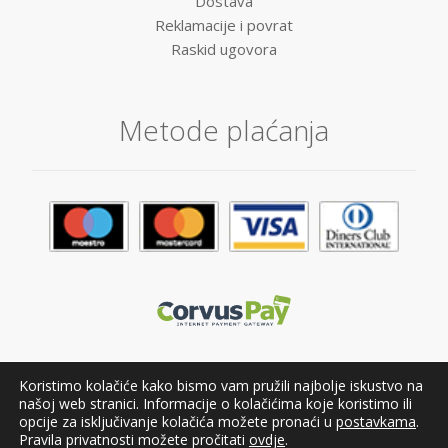
Dostava
Reklamacije i povrat
Raskid ugovora
Metode plaćanja
Koristimo kolačiće kako bismo vam pružili najbolje iskustvo na
našoj web stranici. Informacije o kolačićima koje koristimo ili
opcije za isključivanje kolačića možete pronaći u
postavkama
.
Pravila privatnosti možete pročitati
ovdje
.