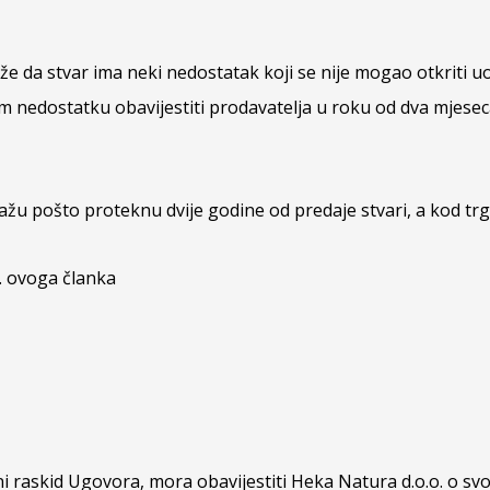
že da stvar ima neki nedostatak koji se nije mogao otkriti 
m nedostatku obavijestiti prodavatelja u roku od dva mjesec
ažu pošto proteknu dvije godine od predaje stvari, a kod t
3. ovoga članka
i raskid Ugovora, mora obavijestiti Heka Natura d.o.o. o sv