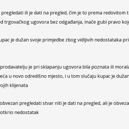
regledati ili je dati na pregled, čim je to prema redovitom t
kod trgovačkog ugovora bez odgađanja, inače gubi pravo koj
kupac je dužan svoje primjedbe zbog vidljivih nedostataka pr
 prodavatelju je pri sklapanju ugovora bila poznata ili mora
jeća u novo odredišno mjesto, i u tom slučaju kupac je dužan
ojih klijenata
ezan pregledati stvar niti je dati na pregled, ali je obvezan
 otkrio nedostatak