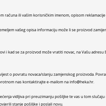
em računa ili vašim korisničkim imenom, opisom reklamacije
meljem vašeg opisa informaciju može li se proizvod zamijenit
ovi i kad se za proizvod može vratiti novac, na Vašu adresu
vijest o povratu novaca/slanju zamjenskog proizvoda. Povra
uprotnom nas kontaktirajte e-mailom na info@heka.hr.
tećenja vidljiva pri preuzimanju pošiljke te vas u tom sluča
erili stanje pošiljke i poslali novu.