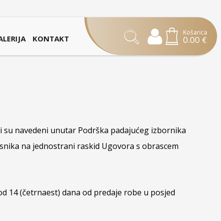
Košarica
ALERIJA
KONTAKT
0.00
€
ji su navedeni unutar Podrška padajućeg izbornika
orisnika na jednostrani raskid Ugovora s obrascem
od 14 (četrnaest) dana od predaje robe u posjed