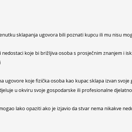
nutku sklapanja ugovora bili poznati kupcu ili mu nisu mog
 nedostaci koje bi brižljiva osoba s prosječnim znanjem i i
i
a ugovore koje fizička osoba kao kupac sklapa izvan svoje g
jeluje u okviru svoje gospodarske ili profesionalne djelatno
gao lako opaziti ako je izjavio da stvar nema nikakve nedost