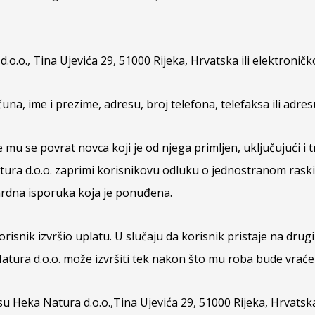
.o.o., Tina Ujevića 29, 51000 Rijeka, Hrvatska ili elektron
una, ime i prezime, adresu, broj telefona, telefaksa ili adre
 mu se povrat novca koji je od njega primljen, uključujući i
ura d.o.o. zaprimi korisnikovu odluku o jednostranom rask
dardna isporuka koja je ponuđena.
 korisnik izvršio uplatu. U slučaju da korisnik pristaje na dr
tura d.o.o. može izvršiti tek nakon što mu roba bude vraće
dresu Heka Natura d.o.o.,Tina Ujevića 29, 51000 Rijeka, Hrva