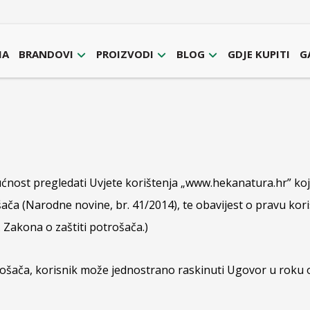
MA
BRANDOVI
PROIZVODI
BLOG
GDJE KUPITI
G
ćnost pregledati Uvjete korištenja „www.hekanatura.hr” ko
trošača (Narodne novine, br. 41/2014), te obavijest o pravu k
2. Zakona o zaštiti potrošača.)
trošača, korisnik može jednostrano raskinuti Ugovor u roku 