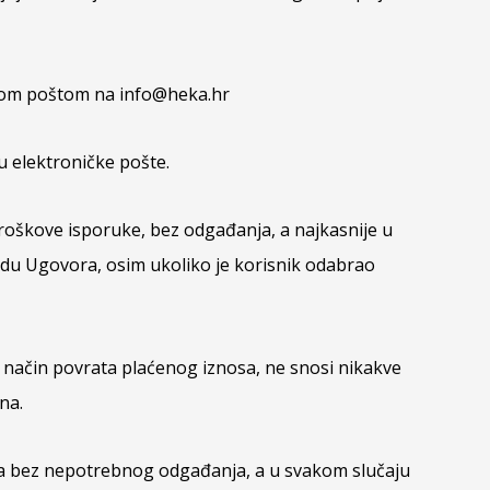
ičkom poštom na info@heka.hr
su elektroničke pošte.
 troškove isporuke, bez odgađanja, a najkasnije u
idu Ugovora, osim ukoliko je korisnik odabrao
ugi način povrata plaćenog iznosa, ne snosi nikakve
na.
tska bez nepotrebnog odgađanja, a u svakom slučaju