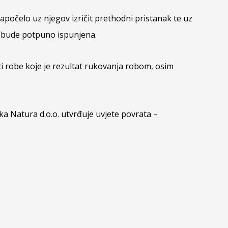
počelo uz njegov izričit prethodni pristanak te uz
a bude potpuno ispunjena.
ti robe koje je rezultat rukovanja robom, osim
ka Natura d.o.o. utvrđuje uvjete povrata –