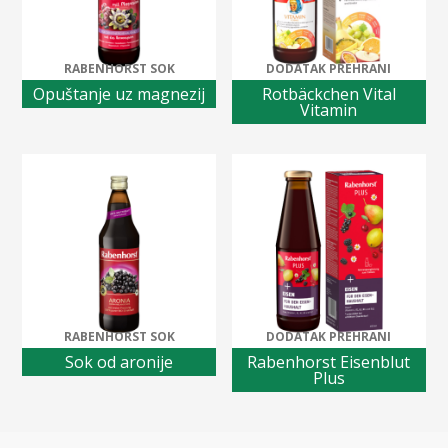
RABENHORST SOK
DODATAK PREHRANI
Opuštanje uz magnezij
Rotbäckchen Vital
Vitamin
RABENHORST SOK
DODATAK PREHRANI
Sok od aronije
Rabenhorst Eisenblut
Plus