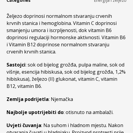
Categories
Energija i željezo
Željezo doprinosi normalnom stvaranju crvenih
krvnih stanica i hemoglobina. Vitamin C doprinosi
smanjenju umora i iscrpljenosti, dok vitamin B6
doprinosi regulaciji hormonske aktivnosti. Vitamin B6
i Vitamin B12 doprinose normalnom stvaranju
crvenih krvnih stanica.
Sastojci
: sok od bijelog grožđa, pulpa maline, sok od
višnje, esencija hibiskusa, sok od bijelog grožđa, 1,2%
hibiskusa), željezo (II) glukonat, vitamin C, vitamin
B12, vitamin B6.
Zemlja podrijetla
: Njemačka
Najbolje upotrijebiti do
: otisnuto na ambalaži.
Uvjeti čuvanja
: Na suhom i hladnom mjestu. Nakon
otvaranja čuvati u hladnjaku. Proizvod protresti prije