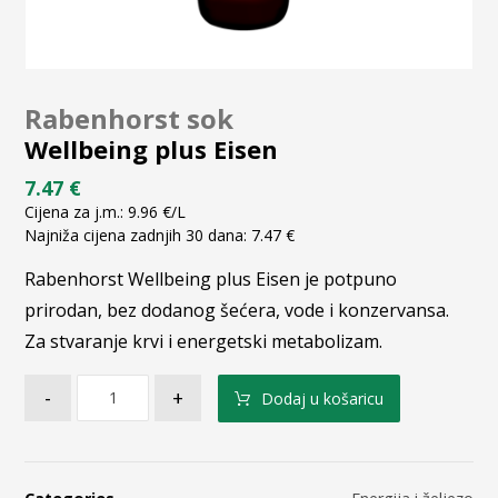
Rabenhorst sok
Wellbeing plus Eisen
7.47
€
Cijena za j.m.:
9.96
€
/L
Najniža cijena zadnjih 30 dana:
7.47
€
Rabenhorst Wellbeing plus Eisen je potpuno
prirodan, bez dodanog šećera, vode i konzervansa.
Za stvaranje krvi i energetski metabolizam.
-
+
Dodaj u košaricu