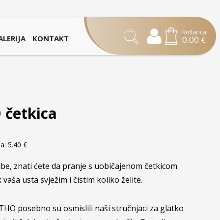
Košarica
ALERIJA
KONTAKT
0.00
€
četkica
na:
5.40
€
ube, znati ćete da pranje s uobičajenom četkicom
 vaša usta svježim i čistim koliko želite.
O posebno su osmislili naši stručnjaci za glatko