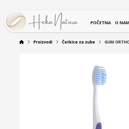
POČETNA
O NA
Proizvodi
Četkice za zube
GUM ORTHO