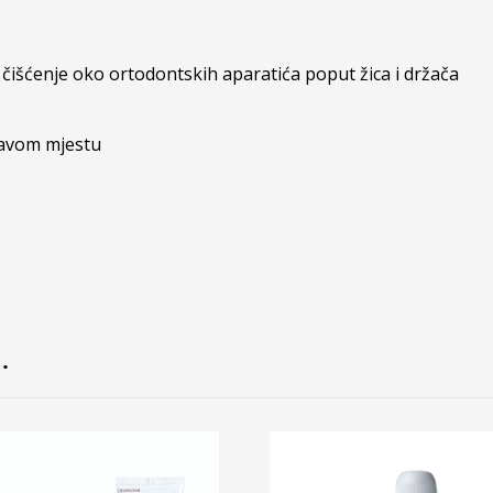
 čišćenje oko ortodontskih aparatića poput žica i držača
ravom mjestu
…