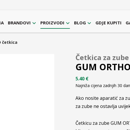
MA
BRANDOVI
PROIZVODI
BLOG
GDJE KUPITI
G
 četkica
Četkica za zube
GUM ORTHO 
5.40
€
Najniža cijena zadnjih 30 da
Ako nosite aparatić za z
za zube ne ostavlja uvijek
Četkicu za zube GUM ORTH