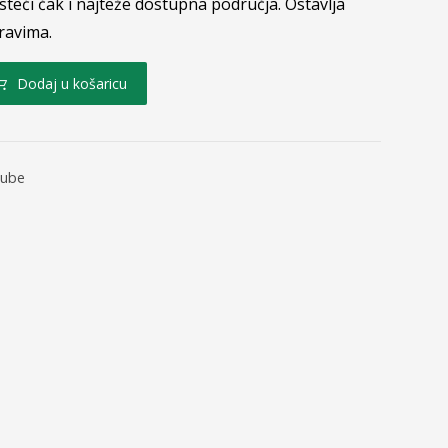
steći čak i najteže dostupna područja. Ostavlja
dravima.
Dodaj u košaricu
zube