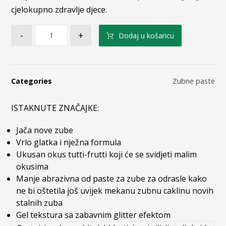
cjelokupno zdravlje djece.
-
+
Dodaj u košaricu
Categories
Zubne paste
ISTAKNUTE ZNAČAJKE:
Jača nove zube
Vrlo glatka i nježna formula
Ukusan okus tutti-frutti koji će se svidjeti malim
okusima
Manje abrazivna od paste za zube za odrasle kako
ne bi oštetila još uvijek mekanu zubnu caklinu novih
stalnih zuba
Gel tekstura sa zabavnim glitter efektom