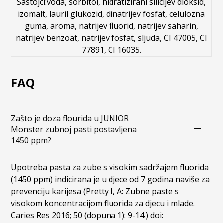
Sastojci:voda, sorbitol, hidratizirani silicijev dioksid,
izomalt, lauril glukozid, dinatrijev fosfat, celulozna
guma, aroma, natrijev fluorid, natrijev saharin,
natrijev benzoat, natrijev fosfat, sljuda, CI 47005, CI
77891, CI 16035.
FAQ
Zašto je doza flourida u JUNIOR
Monster zubnoj pasti postavljena
1450 ppm?
Upotreba pasta za zube s visokim sadržajem fluorida
(1450 ppm) indicirana je u djece od 7 godina naviše za
prevenciju karijesa (Pretty I, A: Zubne paste s
visokom koncentracijom fluorida za djecu i mlade.
Caries Res 2016; 50 (dopuna 1): 9-14.) doi: