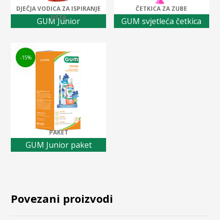
DJEČJA VODICA ZA ISPIRANJE
ČETKICA ZA ZUBE
USTA
GUM Junior
GUM svjetleća četkica
-15%
PAKET
GUM Junior paket
Povezani proizvodi