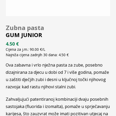
Zubna pasta
GUM JUNIOR
4.50
€
Cijena za j.m.:
90.00
€
/L
Najniža cijena zadnjih 30 dana:
4.50
€
Ova zabavna i vrlo nježna pasta za zube, posebno
dizajnirana za djecu u dobi od 7 i više godina, pomaže
u zaštiti dječjih zubi i desni u ključnoj točki njihovog
razvoja: kad rastu njihovi stalni zubi.
Zahvaljujući patentiranoj kombinaciji dvaju posebnih
sastojaka (fluorida i izomalta), pomaže u sprječavanju
karijesa, što zauzvrat može imati pozitivan utjecaj na