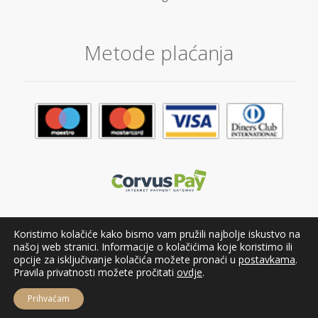
Metode plaćanja
Koristimo kolačiće kako bismo vam pružili najbolje iskustvo na
našoj web stranici. Informacije o kolačićima koje koristimo ili
opcije za isključivanje kolačića možete pronaći u
postavkama
.
Pravila privatnosti možete pročitati
ovdje
.
Copyright © 2014 – 2022 | Heka Natura d.o.o. – materijal nije
dozvoljeno koristiti bez dozvole.
Prihvaćam
Izrada web shopa:
Dolly Link
&
kT dizajn