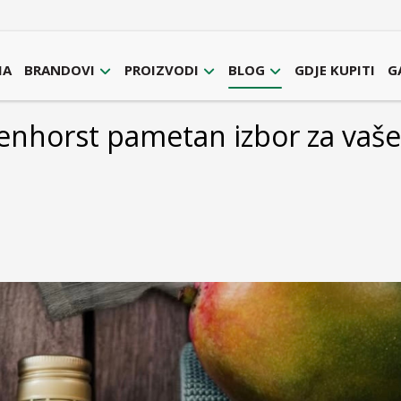
MA
BRANDOVI
PROIZVODI
BLOG
GDJE KUPITI
G
benhorst pametan izbor za vaš