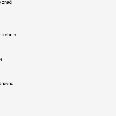
o znači
potrebnih
e,
odnevno