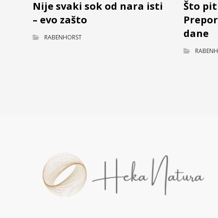
Nije svaki sok od nara isti
Što pit
– evo zašto
Prepor
dane
RABENHORST
RABENH