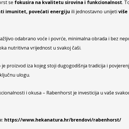
orst se
fokusira na kvalitetu sirovina i funkcionalnost
. T
ti imunitet, povećati energiju
ili jednostavno unijeti
više
pažljivo odabrano voće i povrće, minimalna obrada i bez ne
ka nutritivna vrijednost u svakoj čaši.
je proizvod iza kojeg stoji dugogodišnja tradicija i povjerenj
ključnu ulogu.
kcionalnosti i okusa – Rabenhorst je investicija u vaše svak
e:
https://www.hekanatura.hr/brendovi/rabenhorst/