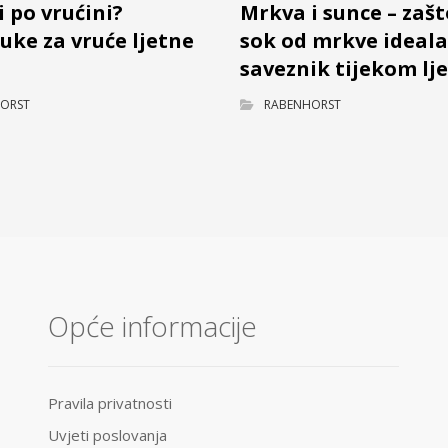
i po vrućini?
Mrkva i sunce – zašt
uke za vruće ljetne
sok od mrkve ideal
saveznik tijekom lj
ORST
RABENHORST
Opće informacije
Pravila privatnosti
Uvjeti poslovanja