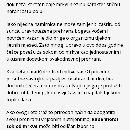
dok beta-karoten daje mrkvi njezinu karakterističnu
narančastu boju.
Iako nijedna namirnica ne može zamijeniti zaštitu od
sunca, uravnotežena prehrana bogata voćem i
povrćem važan je dio brige o organizmu tijekom
ljetnih mjeseci. Zato mnogi upravo u ovo doba godine
češće posežu za sokom od mrkve kao jednostavnim i
ukusnim dodatkom svakodnevnoj prehrani.
Kvalitetan matični sok od mrkve sadrži prirodno
prisutne sastojke iz pažljivo odabranih mrkvi, bez
dodanih šećera i koncentrata. Najbolje ga je poslužiti
dobro ohlađenog, kao osvježavajući napitak tijekom
toplih dana.
Ako ovog ljeta tražite prirodan način da obogatite
svoju prehranu vrijednim nutrijentima,
Rabenhorst
sok od mrkve
može biti odličan izbor za