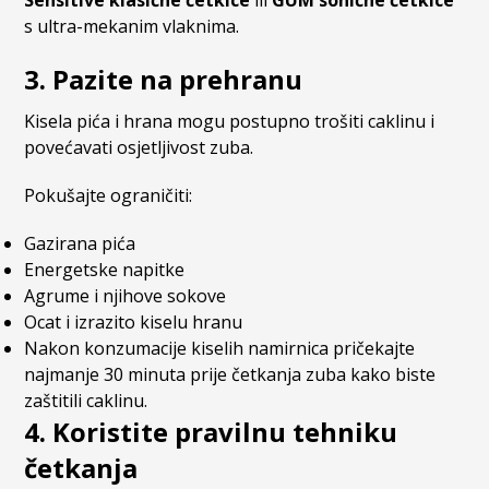
Sensitive klasične četkice
ili
GUM sonične četkice
s ultra-mekanim vlaknima.
3. Pazite na prehranu
Kisela pića i hrana mogu postupno trošiti caklinu i
povećavati osjetljivost zuba.
Pokušajte ograničiti:
Gazirana pića
Energetske napitke
Agrume i njihove sokove
Ocat i izrazito kiselu hranu
Nakon konzumacije kiselih namirnica pričekajte
najmanje 30 minuta prije četkanja zuba kako biste
zaštitili caklinu.
4. Koristite pravilnu tehniku
četkanja